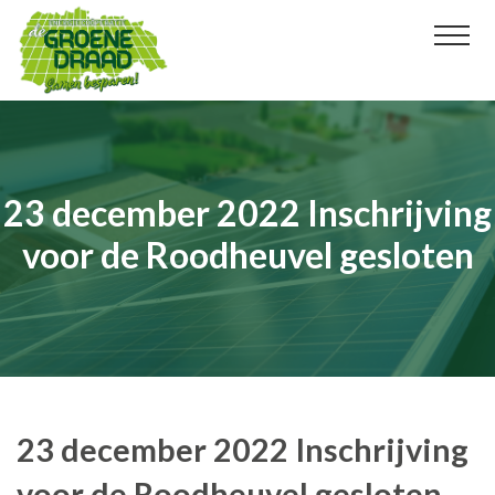
Ga
door
naar
inhoud
23 december 2022 Inschrijving
voor de Roodheuvel gesloten
23 december 2022 Inschrijving
voor de Roodheuvel gesloten